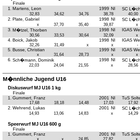
Finale
1.
Martens, Leon
1999
NI
SC L�c
32,83
34,62
34,76
38,78
40,00
2.
Plate, Gabriel
1998
NI
SC L�c
x
37,70
35,40
39,87
x
3.
1998
NI
IGAS We
M�tzel, Thorben
30,56
33,53
30,64
32,09
x
4.
Boick, Jakob
1998
NI
IGAS We
32,26
31,49
x
x
-
5.
Busse, Christian
1999
NI
IGAS We
x
31,64
28,73
x
x
6.
1998
NI
Sch�mann, Dominik
SC L�c
22,03
24,04
21,55
x
28,56
M�nnliche Jugend U16
Diskuswurf MJ U16 1 kg
Finale
1.
Gummert, Franz
2001
NI
TuS Solt
17,68
18,18
14,48
17,03
17,92
2.
Wehrend, Lukas
2001
NI
SC L�c
14,93
13,06
14,83
x
14,29
Speerwurf MJ U16 600 g
Finale
1.
Gummert, Franz
2001
NI
TuS Solt
x
x
24,85
27,82
x