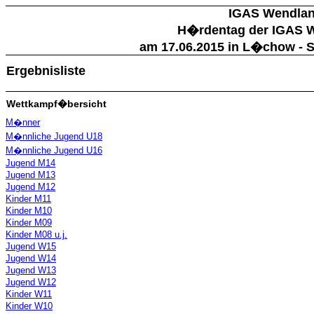
IGAS Wendla
H�rdentag der IGAS 
am 17.06.2015 in L�chow - 
Ergebnisliste
Wettkampf�bersicht
M�nner
M�nnliche Jugend U18
M�nnliche Jugend U16
Jugend M14
Jugend M13
Jugend M12
Kinder M11
Kinder M10
Kinder M09
Kinder M08 u.j.
Jugend W15
Jugend W14
Jugend W13
Jugend W12
Kinder W11
Kinder W10