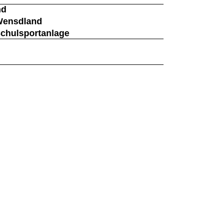
nd
Wensdland
Schulsportanlage