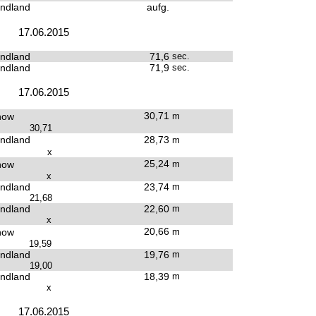
ndland
aufg.
17.06.2015
ndland
71,6
sec.
ndland
71,9
sec.
17.06.2015
30,71
how
m
30,71
ndland
28,73
m
x
25,24
how
m
x
ndland
23,74
m
21,68
ndland
22,60
m
x
20,66
how
m
19,59
ndland
19,76
m
19,00
ndland
18,39
m
x
17.06.2015