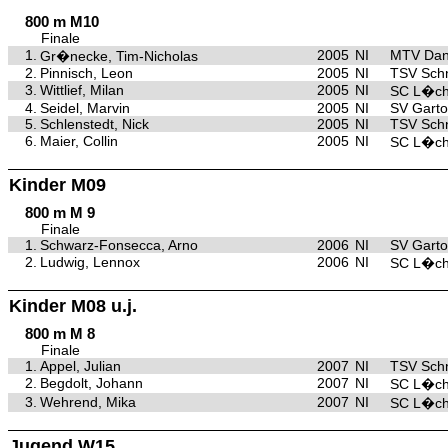
800 m M10
Finale
1.
2005
NI
MTV Dan
Gr�necke, Tim-Nicholas
2.
Pinnisch, Leon
2005
NI
TSV Sch
3.
Wittlief, Milan
2005
NI
SC L�c
4.
Seidel, Marvin
2005
NI
SV Gart
5.
Schlenstedt, Nick
2005
NI
TSV Sch
6.
Maier, Collin
2005
NI
SC L�c
Kinder M09
800 m M 9
Finale
1.
Schwarz-Fonsecca, Arno
2006
NI
SV Gart
2.
Ludwig, Lennox
2006
NI
SC L�c
Kinder M08 u.j.
800 m M 8
Finale
1.
Appel, Julian
2007
NI
TSV Sch
2.
Begdolt, Johann
2007
NI
SC L�c
3.
Wehrend, Mika
2007
NI
SC L�c
Jugend W15