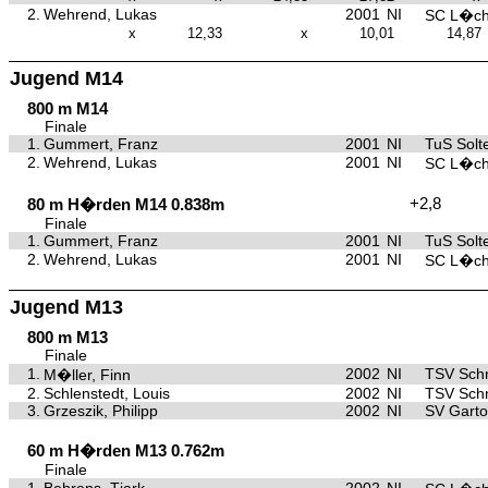
2.
Wehrend, Lukas
2001
NI
SC L�c
x
12,33
x
10,01
14,87
Jugend M14
800 m M14
Finale
1.
Gummert, Franz
2001
NI
TuS Solt
2.
Wehrend, Lukas
2001
NI
SC L�c
+2,8
80 m H�rden M14 0.838m
Finale
1.
Gummert, Franz
2001
NI
TuS Solt
2.
Wehrend, Lukas
2001
NI
SC L�c
Jugend M13
800 m M13
Finale
1.
2002
NI
TSV Sch
M�ller, Finn
2.
Schlenstedt, Louis
2002
NI
TSV Sch
3.
Grzeszik, Philipp
2002
NI
SV Gart
60 m H�rden M13 0.762m
Finale