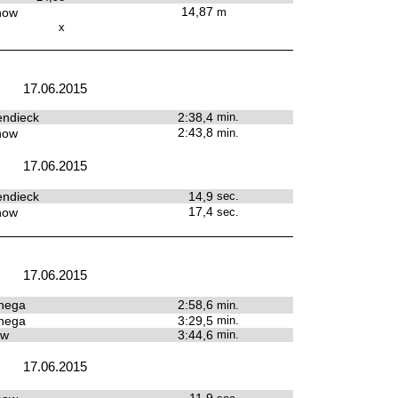
14,87
how
m
x
17.06.2015
endieck
2:38,4
min.
2:43,8
how
min.
17.06.2015
endieck
14,9
sec.
17,4
how
sec.
17.06.2015
nega
2:58,6
min.
nega
3:29,5
min.
ow
3:44,6
min.
17.06.2015