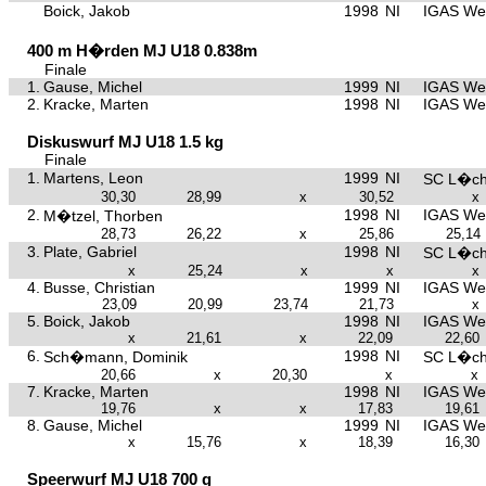
Boick, Jakob
1998
NI
IGAS We
400 m H�rden MJ U18 0.838m
Finale
1.
Gause, Michel
1999
NI
IGAS We
2.
Kracke, Marten
1998
NI
IGAS We
Diskuswurf MJ U18 1.5 kg
Finale
1.
Martens, Leon
1999
NI
SC L�c
30,30
28,99
x
30,52
x
2.
1998
NI
IGAS We
M�tzel, Thorben
28,73
26,22
x
25,86
25,14
3.
Plate, Gabriel
1998
NI
SC L�c
x
25,24
x
x
x
4.
Busse, Christian
1999
NI
IGAS We
23,09
20,99
23,74
21,73
x
5.
Boick, Jakob
1998
NI
IGAS We
x
21,61
x
22,09
22,60
6.
1998
NI
Sch�mann, Dominik
SC L�c
20,66
x
20,30
x
x
7.
Kracke, Marten
1998
NI
IGAS We
19,76
x
x
17,83
19,61
8.
Gause, Michel
1999
NI
IGAS We
x
15,76
x
18,39
16,30
Speerwurf MJ U18 700 g