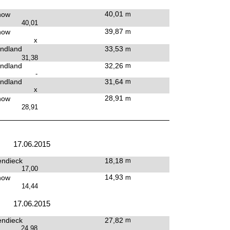
40,01
how
m
40,01
39,87
how
m
x
ndland
33,53
m
31,38
ndland
32,26
m
-
ndland
31,64
m
x
28,91
how
m
28,91
17.06.2015
endieck
18,18
m
17,00
14,93
how
m
14,44
17.06.2015
endieck
27,82
m
24,98