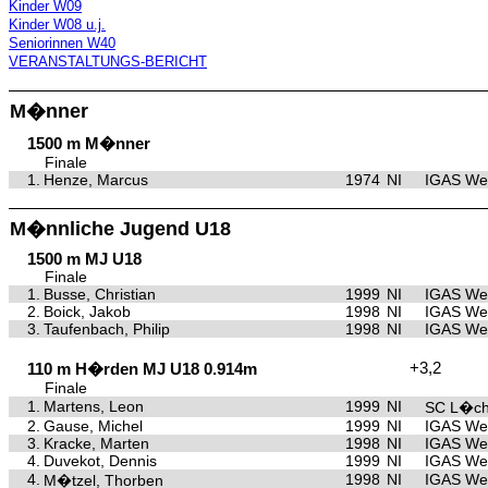
Kinder W09
Kinder W08 u.j.
Seniorinnen W40
VERANSTALTUNGS-BERICHT
M�nner
1500 m M�nner
Finale
1.
Henze, Marcus
1974
NI
IGAS We
M�nnliche Jugend U18
1500 m MJ U18
Finale
1.
Busse, Christian
1999
NI
IGAS We
2.
Boick, Jakob
1998
NI
IGAS We
3.
Taufenbach, Philip
1998
NI
IGAS We
+3,2
110 m H�rden MJ U18 0.914m
Finale
1.
Martens, Leon
1999
NI
SC L�c
2.
Gause, Michel
1999
NI
IGAS We
3.
Kracke, Marten
1998
NI
IGAS We
4.
Duvekot, Dennis
1999
NI
IGAS We
4.
1998
NI
IGAS We
M�tzel, Thorben