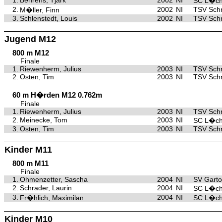
1.
Behrens, Tjark
2002
NI
SC L�c
2.
2002
NI
TSV Sch
M�ller, Finn
3.
Schlenstedt, Louis
2002
NI
TSV Sch
Jugend M12
800 m M12
Finale
1.
Riewenherm, Julius
2003
NI
TSV Sch
2.
Osten, Tim
2003
NI
TSV Sch
60 m H�rden M12 0.762m
Finale
1.
Riewenherm, Julius
2003
NI
TSV Sch
2.
Meinecke, Tom
2003
NI
SC L�c
3.
Osten, Tim
2003
NI
TSV Sch
Kinder M11
800 m M11
Finale
1.
Ohmenzetter, Sascha
2004
NI
SV Gart
2.
Schrader, Laurin
2004
NI
SC L�c
3.
2004
NI
Fr�hlich, Maximilan
SC L�c
Kinder M10