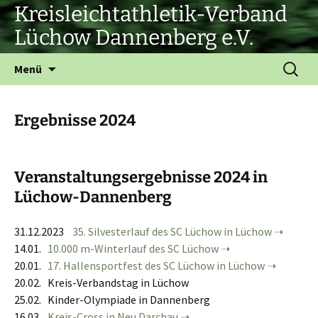
Zum
Kreisleichtathletik-Verband
Inhalt
Lüchow Dannenberg e.V.
springen
Suchen
Menü
nach:
Ergebnisse 2024
Veranstaltungsergebnisse 2024 in
Lüchow-Dannenberg
31.12.2023
35. Silvesterlauf des SC Lüchow in Lüchow
14.01.
10.000 m-Winterlauf des SC Lüchow
20.01.
17. Hallensportfest des SC Lüchow in Lüchow
20.02. Kreis-Verbandstag in Lüchow
25.02. Kinder-Olympiade in Dannenberg
16.03.
Kreis-Cross in Neu Darchau