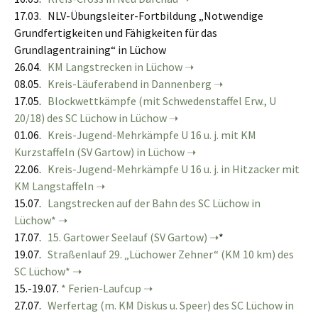
17.03. NLV-Übungsleiter-Fortbildung „Notwendige
Grundfertigkeiten und Fähigkeiten für das
Grundlagentraining“ in Lüchow
26.04.
KM Langstrecken in Lüchow
08.05.
Kreis-Läuferabend in Dannenberg
17.05.
Blockwettkämpfe (mit Schwedenstaffel Erw., U
20/18) des SC Lüchow in Lüchow
01.06.
Kreis-Jugend-Mehrkämpfe U 16 u. j. mit KM
Kurzstaffeln (SV Gartow) in Lüchow
22.06.
Kreis-Jugend-Mehrkämpfe U 16 u. j. in Hitzacker mit
KM Langstaffeln
15.07.
Langstrecken auf der Bahn des SC Lüchow in
Lüchow*
17.07.
15. Gartower Seelauf (SV Gartow)
*
19.07.
Straßenlauf 29. „Lüchower Zehner“ (KM 10 km) des
SC Lüchow*
15.-19.07.
* Ferien-Laufcup
27.07.
Werfertag (m. KM Diskus u. Speer) des SC Lüchow in