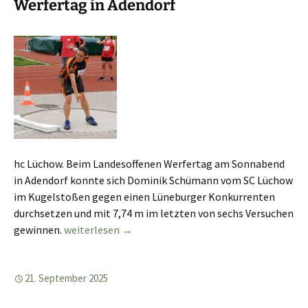
Werfertag in Adendorf
hc Lüchow. Beim Landesoffenen Werfertag am Sonnabend
in Adendorf konnte sich Dominik Schümann vom SC Lüchow
im Kugelstoßen gegen einen Lüneburger Konkurrenten
durchsetzen und mit 7,74 m im letzten von sechs Versuchen
Werfertag in Adendorf
gewinnen.
weiterlesen
→
21. September 2025