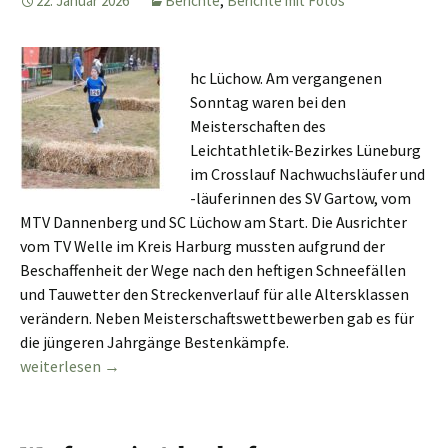
22. Januar 2026
Berichte
,
Berichte mit Fotos
hc Lüchow. Am vergangenen
Sonntag waren bei den
Meisterschaften des
Leichtathletik-Bezirkes Lüneburg
im Crosslauf Nachwuchsläufer und
-läuferinnen des SV Gartow, vom
MTV Dannenberg und SC Lüchow am Start. Die Ausrichter
vom TV Welle im Kreis Harburg mussten aufgrund der
Beschaffenheit der Wege nach den heftigen Schneefällen
und Tauwetter den Streckenverlauf für alle Altersklassen
verändern. Neben Meisterschaftswettbewerben gab es für
die jüngeren Jahrgänge Bestenkämpfe.
Bezirksmeisterschaften im Crosslauf
weiterlesen
→