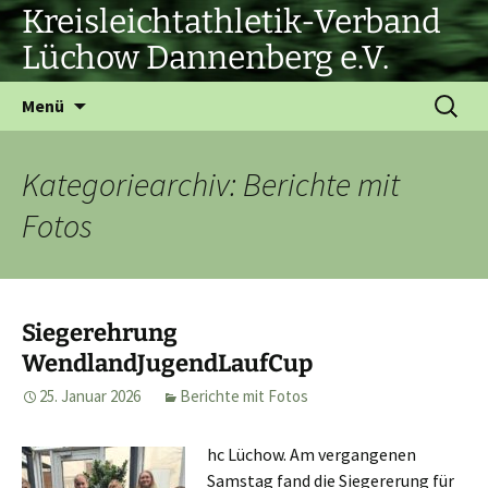
Zum
Kreisleichtathletik-Verband
Inhalt
Lüchow Dannenberg e.V.
springen
Suchen
Menü
nach:
Kategoriearchiv: Berichte mit
Fotos
Siegerehrung
WendlandJugendLaufCup
25. Januar 2026
Berichte mit Fotos
hc Lüchow. Am vergangenen
Samstag fand die Siegererung für