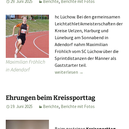
29. Juni 2025
Berichte
,
Berichte mit Fotos
hc Lüchow. Bei den gemeinsamen
Leichtathletikmeisterschaften der
Kreise Uelzen, Harburg und
Lüneburg am Sonnabend in
Adendorf nahm Maximilian
Fröhlich vom SC Lüchow über die
Sprintdistanzen der Männer als
Maximilian Fröhlich
Gaststarter teil.
in Adendorf
Maximilian Fröhlich in Adendorf erfol
weiterlesen
→
Ehrungen beim Kreissporttag
19. Juni 2025
Berichte
,
Berichte mit Fotos
Beim gestrigen
Kreissporttag