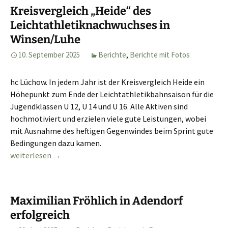
Kreisvergleich „Heide“ des
Leichtathletiknachwuchses in
Winsen/Luhe
10. September 2025
Berichte
,
Berichte mit Fotos
hc Lüchow. In jedem Jahr ist der Kreisvergleich Heide ein
Höhepunkt zum Ende der Leichtathletikbahnsaison für die
Jugendklassen U 12, U 14 und U 16. Alle Aktiven sind
hochmotiviert und erzielen viele gute Leistungen, wobei
mit Ausnahme des heftigen Gegenwindes beim Sprint gute
Bedingungen dazu kamen.
Kreisvergleich „Heide“ des Leichtathletiknachwuchses in Win
weiterlesen
→
Maximilian Fröhlich in Adendorf
erfolgreich