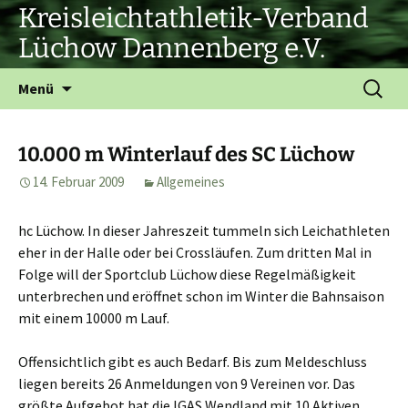
Zum
Kreisleichtathletik-Verband
Inhalt
Lüchow Dannenberg e.V.
springen
Suchen
Menü
nach:
10.000 m Winterlauf des SC Lüchow
14. Februar 2009
Allgemeines
hc Lüchow. In dieser Jahreszeit tummeln sich Leichathleten
eher in der Halle oder bei Crossläufen. Zum dritten Mal in
Folge will der Sportclub Lüchow diese Regelmäßigkeit
unterbrechen und eröffnet schon im Winter die Bahnsaison
mit einem 10000 m Lauf.
Offensichtlich gibt es auch Bedarf. Bis zum Meldeschluss
liegen bereits 26 Anmeldungen von 9 Vereinen vor. Das
größte Aufgebot hat die IGAS Wendland mit 10 Aktiven