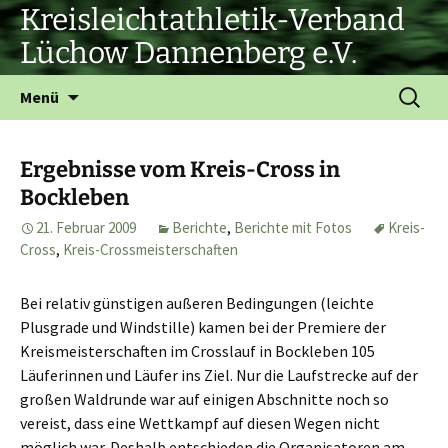
Zum
Kreisleichtathletik-Verband
Inhalt
Lüchow Dannenberg e.V.
springen
Suchen
Menü
nach:
Ergebnisse vom Kreis-Cross in
Bockleben
21. Februar 2009
Berichte
,
Berichte mit Fotos
Kreis-
Cross
,
Kreis-Crossmeisterschaften
Bei relativ günstigen außeren Bedingungen (leichte
Plusgrade und Windstille) kamen bei der Premiere der
Kreismeisterschaften im Crosslauf in Bockleben 105
Läuferinnen und Läufer ins Ziel. Nur die Laufstrecke auf der
großen Waldrunde war auf einigen Abschnitte noch so
vereist, dass eine Wettkampf auf diesen Wegen nicht
möglich war. Deshalb entschieden die Organisatoren am