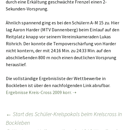
durch eine Erkältung geschwächte Frenzel einen 2-
Sekunden-Vorsprung.
Ähnlich spannend ging es bei den Schülern A-M 15 zu. Hier
lag Aaron Harder (MTV Dannenberg) beim Einlauf auf den
Reitplatz knapp vor seinem Vereinskameraden Lukas
Röhrich. Der konnte die Tempoverschärfung von Harder
nicht kontern, der mit 24:16 Min. zu 24:33 Min. auf den
abschließenden 800 m noch einen deutlichen Vorsprung
herauslief.
Die vollständige Ergebnisliste der Wettbewerbe in
Bockleben ist über den nachfolgenden Link abrufbar.
Ergebnisse Kreis-Cross 2009 korr.
Beitragsnavigation
←
Start des Schüler-Kreispokals beim Kreiscross in
Bockleben