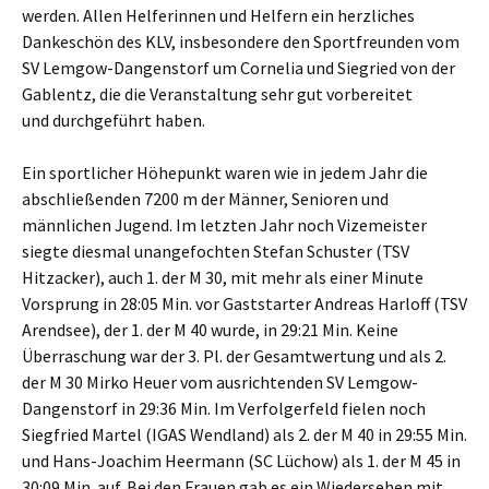
werden. Allen Helferinnen und Helfern ein herzliches
Dankeschön des KLV, insbesondere den Sportfreunden vom
SV Lemgow-Dangenstorf um Cornelia und Siegried von der
Gablentz, die die Veranstaltung sehr gut vorbereitet
und durchgeführt haben.
Ein sportlicher Höhepunkt waren wie in jedem Jahr die
abschließenden 7200 m der Männer, Senioren und
männlichen Jugend. Im letzten Jahr noch Vizemeister
siegte diesmal unangefochten Stefan Schuster (TSV
Hitzacker), auch 1. der M 30, mit mehr als einer Minute
Vorsprung in 28:05 Min. vor Gaststarter Andreas Harloff (TSV
Arendsee), der 1. der M 40 wurde, in 29:21 Min. Keine
Überraschung war der 3. Pl. der Gesamtwertung und als 2.
der M 30 Mirko Heuer vom ausrichtenden SV Lemgow-
Dangenstorf in 29:36 Min. Im Verfolgerfeld fielen noch
Siegfried Martel (IGAS Wendland) als 2. der M 40 in 29:55 Min.
und Hans-Joachim Heermann (SC Lüchow) als 1. der M 45 in
30:09 Min. auf. Bei den Frauen gab es ein Wiedersehen mit