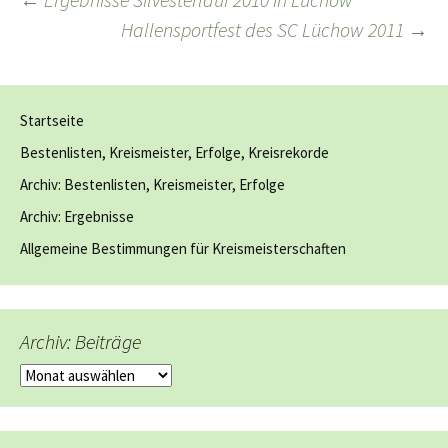
Beitragsnavigation
Hallensportfest des SC Lüchow 2011
→
Startseite
Bestenlisten, Kreismeister, Erfolge, Kreisrekorde
Archiv: Bestenlisten, Kreismeister, Erfolge
Archiv: Ergebnisse
Allgemeine Bestimmungen für Kreismeisterschaften
Archiv: Beiträge
Archiv:
Beiträge