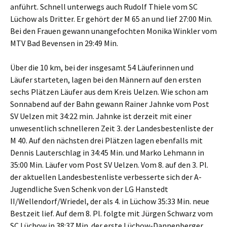
anführt. Schnell unterwegs auch Rudolf Thiele vom SC
Lüchow als Dritter. Er gehört der M 65 an und lief 27:00 Min.
Bei den Frauen gewann unangefochten Monika Winkler vom
MTV Bad Bevensen in 29:49 Min.
Über die 10 km, bei der insgesamt 54 Läuferinnen und
Läufer starteten, lagen bei den Männern auf den ersten
sechs Plätzen Läufer aus dem Kreis Uelzen. Wie schon am
Sonnabend auf der Bahn gewann Rainer Jahnke vom Post
SV Uelzen mit 34:22 min. Jahnke ist derzeit mit einer
unwesentlich schnelleren Zeit 3. der Landesbestenliste der
M 40. Auf den nächsten drei Plätzen lagen ebenfalls mit
Dennis Lauterschlag in 34:45 Min. und Marko Lehmann in
35:00 Min. Läufer vom Post SV Uelzen. Vom 8. auf den 3. Pl.
der aktuellen Landesbestenliste verbesserte sich der A-
Jugendliche Sven Schenk von der LG Hanstedt
II/Wellendorf/Wriedel, der als 4. in Lüchow 35:33 Min. neue
Bestzeit lief. Auf dem 8. Pl. folgte mit Jürgen Schwarz vom
SC Lüchow in 38:37 Min. der erste Lüchow-Dannenberger,