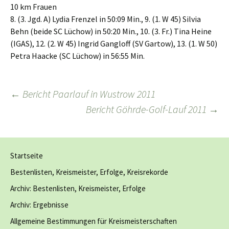
10 km Frauen
8. (3. Jgd. A) Lydia Frenzel in 50:09 Min., 9. (1. W 45) Silvia
Behn (beide SC Lüchow) in 50:20 Min., 10. (3. Fr.) Tina Heine
(IGAS), 12. (2. W 45) Ingrid Gangloff (SV Gartow), 13. (1. W 50)
Petra Haacke (SC Lüchow) in 56:55 Min.
Beitragsnavigation
←
Bericht Paarlauf in Wustrow 2011
Bericht Göhrde-Golf-Lauf 2011
→
Startseite
Bestenlisten, Kreismeister, Erfolge, Kreisrekorde
Archiv: Bestenlisten, Kreismeister, Erfolge
Archiv: Ergebnisse
Allgemeine Bestimmungen für Kreismeisterschaften