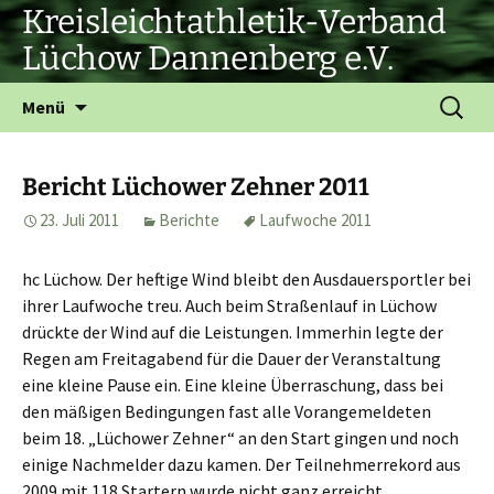
Zum
Kreisleichtathletik-Verband
Inhalt
Lüchow Dannenberg e.V.
springen
Suchen
Menü
nach:
Bericht Lüchower Zehner 2011
23. Juli 2011
Berichte
Laufwoche 2011
hc Lüchow. Der heftige Wind bleibt den Ausdauersportler bei
ihrer Laufwoche treu. Auch beim Straßenlauf in Lüchow
drückte der Wind auf die Leistungen. Immerhin legte der
Regen am Freitagabend für die Dauer der Veranstaltung
eine kleine Pause ein. Eine kleine Überraschung, dass bei
den mäßigen Bedingungen fast alle Vorangemeldeten
beim 18. „Lüchower Zehner“ an den Start gingen und noch
einige Nachmelder dazu kamen. Der Teilnehmerrekord aus
2009 mit 118 Startern wurde nicht ganz erreicht.