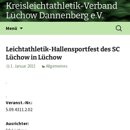
Zum
Kreisleichtathletik-Verband
Inhalt
Lüchow Dannenberg e.V.
springen
Suchen
Menü
nach:
Leichtathletik-Hallensportfest des SC
Lüchow in Lüchow
1. Januar 2015
Allgemeines
.
.
Veranst.-Nr.:
5.09.4311.2.02
Ausrichter: