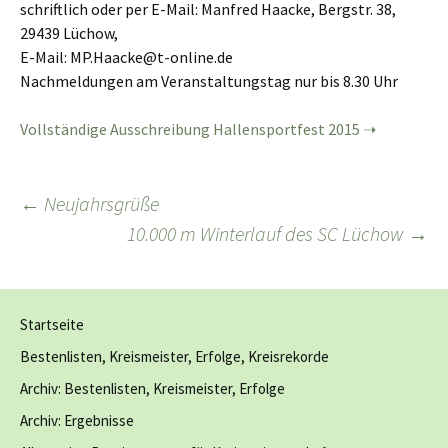
schriftlich oder per E-Mail: Manfred Haacke, Bergstr. 38,
29439 Lüchow,
E-Mail: MP.Haacke@t-online.de
Nachmeldungen am Veranstaltungstag nur bis 8.30 Uhr
Vollständige Ausschreibung Hallensportfest 2015
Beitragsnavigation
←
Neujahrsgrüße
10.000 m Winterlauf des SC Lüchow
→
Startseite
Bestenlisten, Kreismeister, Erfolge, Kreisrekorde
Archiv: Bestenlisten, Kreismeister, Erfolge
Archiv: Ergebnisse