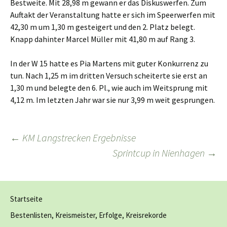
Bestweite. Mit 28,98 m gewann er das Diskuswerfen. Zum
Auftakt der Veranstaltung hatte er sich im Speerwerfen mit
42,30 m um 1,30 m gesteigert und den 2. Platz belegt.
Knapp dahinter Marcel Müller mit 41,80 m auf Rang 3.
In der W 15 hatte es Pia Martens mit guter Konkurrenz zu
tun. Nach 1,25 m im dritten Versuch scheiterte sie erst an
1,30 m und belegte den 6. Pl., wie auch im Weitsprung mit
4,12 m. Im letzten Jahr war sie nur 3,99 m weit gesprungen.
Beitragsnavigation
←
KM Langstrecken Ergebnisse
Sprintcup in Nienhagen
→
Startseite
Bestenlisten, Kreismeister, Erfolge, Kreisrekorde