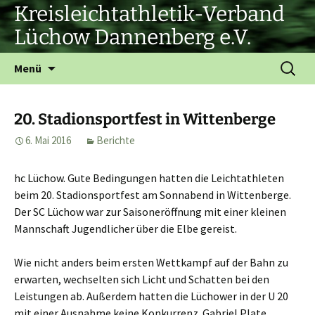
Zum
Kreisleichtathletik-Verband
Inhalt
Lüchow Dannenberg e.V.
springen
Suchen
Menü
nach:
20. Stadionsportfest in Wittenberge
6. Mai 2016
Berichte
hc Lüchow. Gute Bedingungen hatten die Leichtathleten
beim 20. Stadionsportfest am Sonnabend in Wittenberge.
Der SC Lüchow war zur Saisoneröffnung mit einer kleinen
Mannschaft Jugendlicher über die Elbe gereist.
Wie nicht anders beim ersten Wettkampf auf der Bahn zu
erwarten, wechselten sich Licht und Schatten bei den
Leistungen ab. Außerdem hatten die Lüchower in der U 20
mit einer Ausnahme keine Konkurrenz. Gabriel Plate