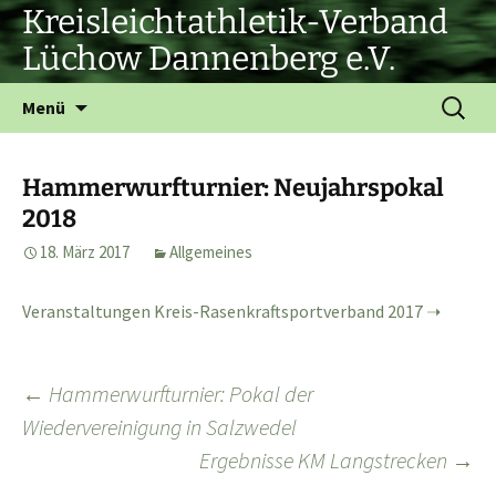
Zum
Kreisleichtathletik-Verband
Inhalt
Lüchow Dannenberg e.V.
springen
Suchen
Menü
nach:
Hammerwurfturnier: Neujahrspokal
2018
18. März 2017
Allgemeines
Veranstaltungen Kreis-Rasenkraftsportverband 2017
Beitragsnavigation
←
Hammerwurfturnier: Pokal der
Wiedervereinigung in Salzwedel
Ergebnisse KM Langstrecken
→