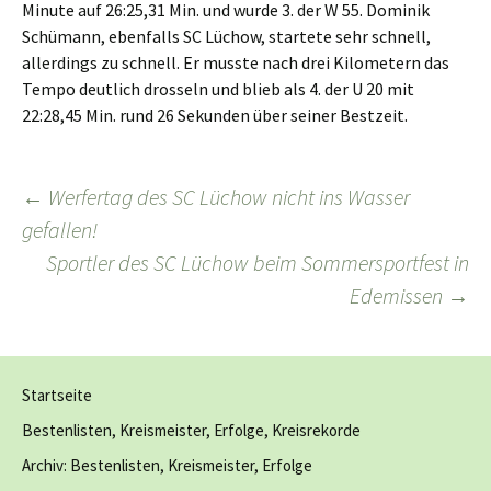
Minute auf 26:25,31 Min. und wurde 3. der W 55. Dominik
Schümann, ebenfalls SC Lüchow, startete sehr schnell,
allerdings zu schnell. Er musste nach drei Kilometern das
Tempo deutlich drosseln und blieb als 4. der U 20 mit
22:28,45 Min. rund 26 Sekunden über seiner Bestzeit.
Beitragsnavigation
←
Werfertag des SC Lüchow nicht ins Wasser
gefallen!
Sportler des SC Lüchow beim Sommersportfest in
Edemissen
→
Startseite
Bestenlisten, Kreismeister, Erfolge, Kreisrekorde
Archiv: Bestenlisten, Kreismeister, Erfolge