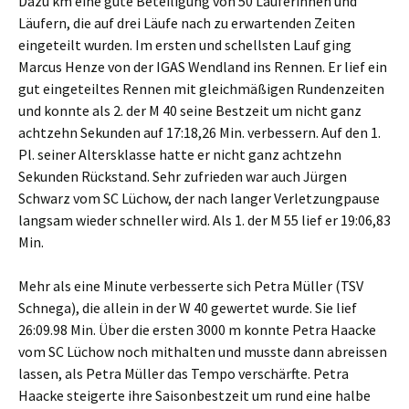
Dazu km eine gute Beteiligung von 50 Läuferinnen und
Läufern, die auf drei Läufe nach zu erwartenden Zeiten
eingeteilt wurden. Im ersten und schellsten Lauf ging
Marcus Henze von der IGAS Wendland ins Rennen. Er lief ein
gut eingeteiltes Rennen mit gleichmäßigen Rundenzeiten
und konnte als 2. der M 40 seine Bestzeit um nicht ganz
achtzehn Sekunden auf 17:18,26 Min. verbessern. Auf den 1.
Pl. seiner Altersklasse hatte er nicht ganz achtzehn
Sekunden Rückstand. Sehr zufrieden war auch Jürgen
Schwarz vom SC Lüchow, der nach langer Verletzungpause
langsam wieder schneller wird. Als 1. der M 55 lief er 19:06,83
Min.
Mehr als eine Minute verbesserte sich Petra Müller (TSV
Schnega), die allein in der W 40 gewertet wurde. Sie lief
26:09.98 Min. Über die ersten 3000 m konnte Petra Haacke
vom SC Lüchow noch mithalten und musste dann abreissen
lassen, als Petra Müller das Tempo verschärfte. Petra
Haacke steigerte ihre Saisonbestzeit um rund eine halbe