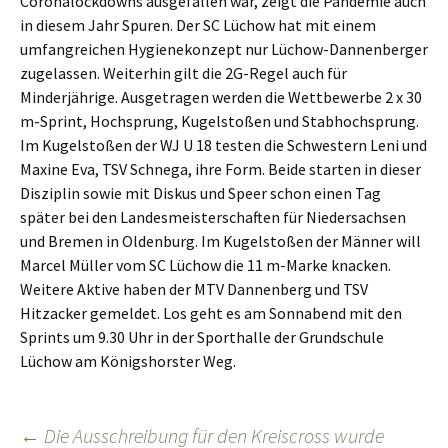
Coronalockdowns ausgefallen war, zeigt die Pandemie auch
in diesem Jahr Spuren. Der SC Lüchow hat mit einem
umfangreichen Hygienekonzept nur Lüchow-Dannenberger
zugelassen. Weiterhin gilt die 2G-Regel auch für
Minderjährige. Ausgetragen werden die Wettbewerbe 2 x 30
m-Sprint, Hochsprung, Kugelstoßen und Stabhochsprung.
Im Kugelstoßen der WJ U 18 testen die Schwestern Leni und
Maxine Eva, TSV Schnega, ihre Form. Beide starten in dieser
Disziplin sowie mit Diskus und Speer schon einen Tag
später bei den Landesmeisterschaften für Niedersachsen
und Bremen in Oldenburg. Im Kugelstoßen der Männer will
Marcel Müller vom SC Lüchow die 11 m-Marke knacken.
Weitere Aktive haben der MTV Dannenberg und TSV
Hitzacker gemeldet. Los geht es am Sonnabend mit den
Sprints um 9.30 Uhr in der Sporthalle der Grundschule
Lüchow am Königshorster Weg.
Beitragsnavigation
←
Die Ausschreibung für den Kreiscross wurde