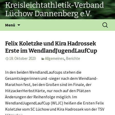
Zum
Kreisleichtathletik-Verband
Inhalt
Lüchow Dannenberg e.V.
springen
Suchen
Menü
nach:
Felix Koletzke und Kira Hadrossek
Erste im WendlandJugendLaufCup
18. Oktober 2023
Allgemeines
,
Berichte
In den beiden WendlandLaufcups stehen die
Gesamtsiegerinnen und -sieger nach dem Wendland-
Marathon fest, bei den Großen sind im Finale, der
HitzackerHerbstHärte, nur noch auf den Plätzen
Änderungen der Reihenfolge möglich. Im
WendlandJugendLaufCup (WLJC) heißen die Ersten Felix
Koletzke vom SC Lüchow und Kira Hadrossek von der TSV