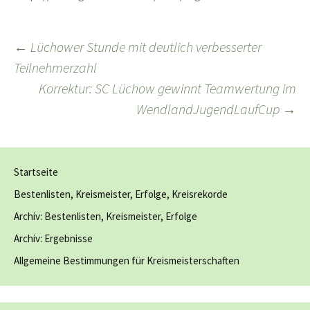
Beitragsnavigation
←
Lüchower Stunde mit deutlich verbesserter
Teilnehmerzahl
Korrektur: SC Lüchow gewinnt Teamwertung im
WendlandJugendLaufCup
→
Startseite
Bestenlisten, Kreismeister, Erfolge, Kreisrekorde
Archiv: Bestenlisten, Kreismeister, Erfolge
Archiv: Ergebnisse
Allgemeine Bestimmungen für Kreismeisterschaften