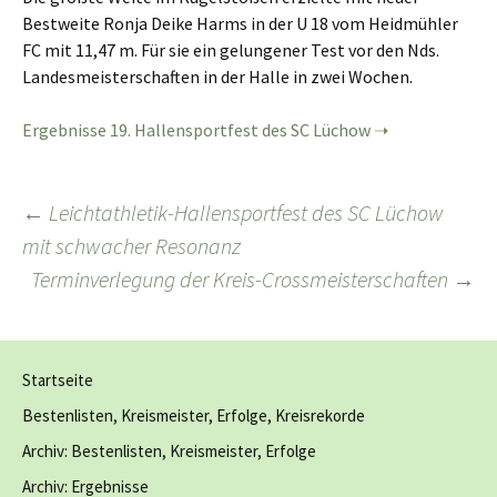
Bestweite Ronja Deike Harms in der U 18 vom Heidmühler
FC mit 11,47 m. Für sie ein gelungener Test vor den Nds.
Landesmeisterschaften in der Halle in zwei Wochen.
Ergebnisse 19. Hallensportfest des SC Lüchow
Beitragsnavigation
←
Leichtathletik-Hallensportfest des SC Lüchow
mit schwacher Resonanz
Terminverlegung der Kreis-Crossmeisterschaften
→
Startseite
Bestenlisten, Kreismeister, Erfolge, Kreisrekorde
Archiv: Bestenlisten, Kreismeister, Erfolge
Archiv: Ergebnisse