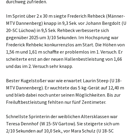
durchweg zufrieden.
Im Sprint über 2 x 30 m siegte Frederich Rehbeck (Männer-
MTV Dannenberg) knapp in 9,3 Sek. vor Johann Bergdolt (U
20-SC Lüchow) in 9,5 Sek. Rehbeck verbesserte sich
gegenüber 2025 um 3/10 Sekunden. Im Hochsprung war
Frederick Rehbekc konkurrenzlos am Start. Die Höhen von
1,56 m und 1,61 m schaffte er problemlos im 1. Versuch. Er
scheiterte erst an der neuen Hallenbestleistung von 1,66
und das im 2. Versuch sehr knapp.
Bester Kugelstoßer war wie erwartet Laurin Steep (U 18-
MTV Dannenberg). Er wuchtete das 5 kg-Gerät auf 12,40 m
und blieb dabei noch unter seinen Möglichkeiten. Bis zur
Freiluftbestleistung fehlten nur fünf Zentimeter.
Schnellste Sprinterin der weiblichen Altersklassen war
Teresa Dennhof (W 15-SV Gartow). Sie steigerte sich um
2/10 Sekunden auf 10,0 Sek., vor Mara Schulz (U 18-SC