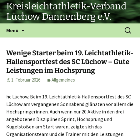
Zum
Kreisleichtathletik-Verband
Inhalt
Lüchow Dannenberg e.V.
springen
Suchen
Menü
nach:
Wenige Starter beim 19. Leichtathletik-
Hallensportfest des SC Lüchow – Gute
Leistungen im Hochsprung
1. Februar 2026
Allgemeines
hc Lüchow. Beim 19. Leichtathletik-Hallensportfest des SC
Lüchow am vergangenen Sonnabend glänzten vor allem die
Hochspringerinnen. Auch wenn nur 20 Aktive in den drei
angebotenen Disziplinen Sprint, Hochsprung und
Kugelstoßen am Start waren, zeigte sich das
Organisationsteam und die Trainer mit den Leistungen