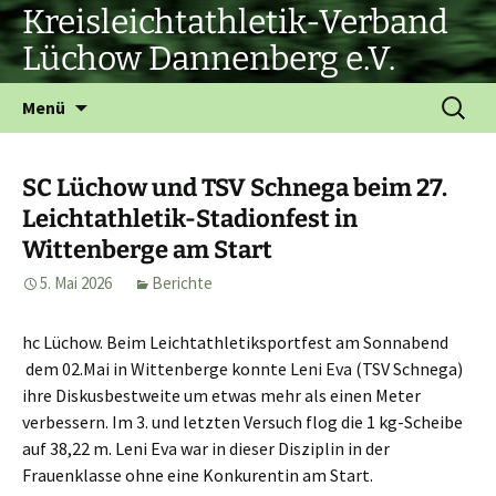
Zum
Kreisleichtathletik-Verband
Inhalt
Lüchow Dannenberg e.V.
springen
Suchen
Menü
nach:
SC Lüchow und TSV Schnega beim 27.
Leichtathletik-Stadionfest in
Wittenberge am Start
5. Mai 2026
Berichte
hc Lüchow. Beim Leichtathletiksportfest am Sonnabend
dem 02.Mai in Wittenberge konnte Leni Eva (TSV Schnega)
ihre Diskusbestweite um etwas mehr als einen Meter
verbessern. Im 3. und letzten Versuch flog die 1 kg-Scheibe
auf 38,22 m. Leni Eva war in dieser Disziplin in der
Frauenklasse ohne eine Konkurentin am Start.