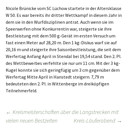
Nicole Brünicke vom SC Lüchow startete in der Altersklasse
W 50. Es war bereits ihr dritter Wettkampf in diesem Jahr in
dem sie in den Wurfdisziplinen antrat. Auch wenn sie im
Speerwerfen ohne Konkurrentin war, steigerte sie ihre
Bestleistung mit dem 500 g-Gerät im ersten Versuch um
fast einen Meter auf 28,20 m. Den 1 kg-Diskus warf sie auf
20,16 m und steigerte ihre Saisonbestleistung, die seit dem
Werfertag Anfang April in Stendal bei 19,54 stand. Den 2. Pl.
des Wettbewerbes verfehlte sie nur um 11 cm. Mit der 3 kg-
Kugel konnte sie sich geringfügig um 3 cm gegenüber dem
Werfertag Mitte April in Hanstedt steigern. 7,79 m
bedeuteten den 2. Pl. in Wittenberge im dreiköpfigen
Teilnehmerfeld.
Beitragsnavigation
←
Kreismeisterschaften über die Langstrecken mit
vielen neuen Bestzeiten
Kreis-Läuferabend
→