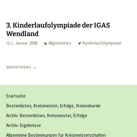
3. Kinderlaufolympiade der IGAS
Wendland
1. Januar 2008
Allgemeines
Kinderlaufolympiade
3. Kinderlaufolympiade der IGAS Wendland
weiterlesen
→
Startseite
Bestenlisten, Kreismeister, Erfolge, Kreisrekorde
Archiv: Bestenlisten, Kreismeister, Erfolge
Archiv: Ergebnisse
Allgemeine Bestimmungen für Kreismeisterschaften