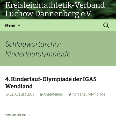
Zum
Kreisleichtathletik-Verband
Inhalt
Lüchow Dannenberg e.V.
springen
Suchen
Menü
nach:
Schlagwortarchiv:
Kinderlaufolympiade
4. Kinderlauf-Olympiade der IGAS
Wendland
12. August 2009
Allgemeines
Kinderlaufolympiade
4. Kinderlauf-Olympiade der IGAS Wendland
weiterlesen
→