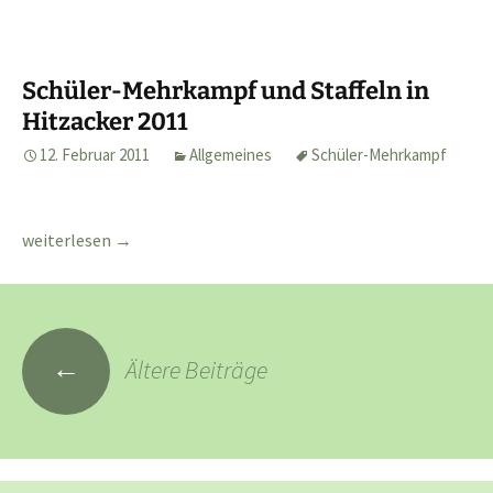
Schüler-Mehrkampf und Staffeln in
Hitzacker 2011
12. Februar 2011
Allgemeines
Schüler-Mehrkampf
Schüler-Mehrkampf und Staffeln in Hitzacker 2011
weiterlesen
→
Beitragsnavigation
←
Ältere Beiträge