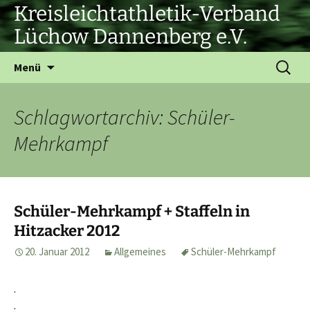
Zum
Kreisleichtathletik-Verband
Inhalt
Lüchow Dannenberg e.V.
springen
Suchen
Menü
nach:
Schlagwortarchiv: Schüler-
Mehrkampf
Schüler-Mehrkampf + Staffeln in
Hitzacker 2012
20. Januar 2012
Allgemeines
Schüler-Mehrkampf
.
.