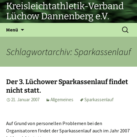
Zum
Kreisleichtathletik-Verband
Inhalt
Lüchow Dannenberg e.V.
springen
Suchen
Menü
nach:
Schlagwortarchiv: Sparkassenlauf
Der 3. Lüchower Sparkassenlauf findet
nicht statt.
21. Januar 2007
Allgemeines
Sparkassenlauf
Auf Grund von personellen Problemen bei den
Organisatoren findet der Sparkassenlauf auch im Jahr 2007