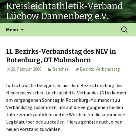
Zum
Kreisleichtathletik-Verband
Inhalt
Lüchow Dannenberg e.V.
springen
Suchen
Menü
nach:
11. Bezirks-Verbandstag des NLV in
Rotenburg, OT Mulmshorn
29. Februar 2008
Berichte
Bezirks-Verbandstag
hc Lüchow. Die Delegierten aus dem Bezirk Lüneburg des
Niedersächsischen Leichtathletik-Verbandes (NLV) kamen
am vergangenen Sonntag in Rotenburg-Mulmshorn zu
Verbandstag zusammen, um auf die vergangenen beiden
Jahre zurückzublicken und die Weichen für die kommende
Legislaturperiode zu stellen. Hierzu gehörte auch, einen
neuen Vorstand zu wählen.