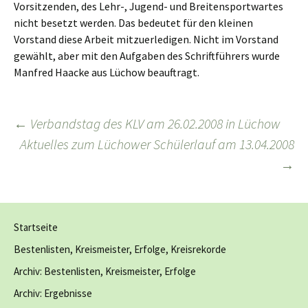
Vorsitzenden, des Lehr-, Jugend- und Breitensportwartes
nicht besetzt werden. Das bedeutet für den kleinen
Vorstand diese Arbeit mitzuerledigen. Nicht im Vorstand
gewählt, aber mit den Aufgaben des Schriftführers wurde
Manfred Haacke aus Lüchow beauftragt.
Beitragsnavigation
←
Verbandstag des KLV am 26.02.2008 in Lüchow
Aktuelles zum Lüchower Schülerlauf am 13.04.2008
→
Startseite
Bestenlisten, Kreismeister, Erfolge, Kreisrekorde
Archiv: Bestenlisten, Kreismeister, Erfolge
Archiv: Ergebnisse