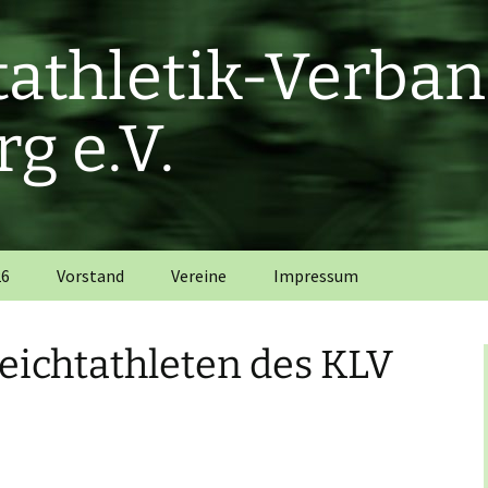
htathletik-Verba
g e.V.
26
Vorstand
Vereine
Impressum
Leichtathleten des KLV