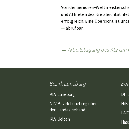
Von der Senioren-Weltmeisterschaf
und Athleten des Kreisleichtathle
erfolgreich. Eine Übersicht ist u
abrufbar.
Beitragsnavigation
←
Arbeitstagung des KLV am 
Bezirk Lüneburg
Bu
KLV Lüneburg
Dt. 
NLV Bezirk Lüneburg über
Nds.
den Landesverband
LAD
KLV Uelzen
Has