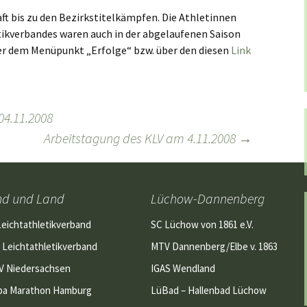
t bis zu den Bezirkstitelkämpfen. Die Athletinnen
tikverbandes waren auch in der abgelaufenen Saison
nter dem Menüpunkt „Erfolge“ bzw. über den diesen
Link
04.11.2008
Arbeitstagung des KLV am 4.11.2008
→
nd und Land
Lüchow-Dannenberg
Leichtathletikverband
SC Lüchow von 1861 e.V.
 Leichtathletikverband
MTV Dannenberg/Elbe v. 1863
V Niedersachsen
IGAS Wendland
pa Marathon Hamburg
LüBad – Hallenbad Lüchow