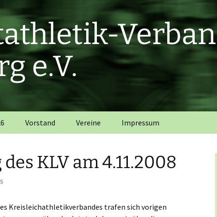
htathletik-Verba
g e.V.
26
Vorstand
Vereine
Impressum
 des KLV am 4.11.2008
es
es Kreisleichathletikverbandes trafen sich vorigen