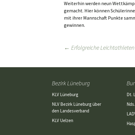
Weiterhin werden neun Wettkämpfe
gemacht. Hier können Schülerinnen
mit ihrer Mannschaft Punkte samm
gewinnen.
Beitragsnavigation
←
Erfolgreiche Leichtathleten
Bezirk Lüneburg
Bu
KLV Lüneburg
Dt. 
NLV Bezirk Lüneburg über
Nds.
den Landesverband
LAD
KLV Uelzen
Has