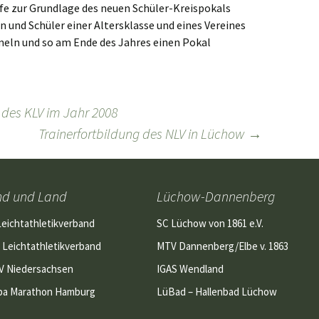
 zur Grundlage des neuen Schüler-Kreispokals
 und Schüler einer Altersklasse und eines Vereines
eln und so am Ende des Jahres einen Pokal
 des KLV im Jahr 2008
Trainerfortbildung des NLV in Lüchow
→
nd und Land
Lüchow-Dannenberg
Leichtathletikverband
SC Lüchow von 1861 e.V.
 Leichtathletikverband
MTV Dannenberg/Elbe v. 1863
V Niedersachsen
IGAS Wendland
pa Marathon Hamburg
LüBad – Hallenbad Lüchow