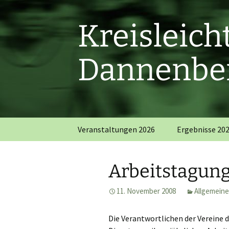
Zum
Inhalt
Kreisleic
springen
Dannenber
Veranstaltungen 2026
Ergebnisse 20
Arbeitstagung
11. November 2008
Allgemein
Die Verantwortlichen der Vereine d