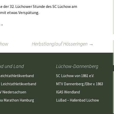
se der 32. Lüchower Stunde des SC Lüchow am
V mit etwas Verspätung.
üchow
Herbstlanglauf Hösseringen
→
nd und Land
Lüchow-Dannenberg
Leichtathletikverband
SC Lüchow von 1861 e.V.
 Leichtathletikverband
MTV Dannenberg/Elbe v. 1863
V Niedersachsen
IGAS Wendland
pa Marathon Hamburg
LüBad – Hallenbad Lüchow