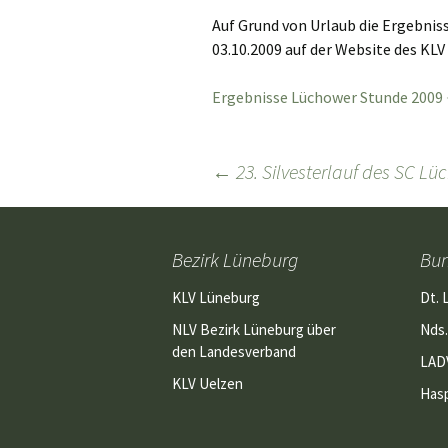
Auf Grund von Urlaub die Ergebnis
03.10.2009 auf der Website des KL
Ergebnisse Lüchower Stunde 2009
Beitragsnavigation
←
23. Silvesterlauf des SC L
Bezirk Lüneburg
Bu
KLV Lüneburg
Dt. 
NLV Bezirk Lüneburg über
Nds.
den Landesverband
LAD
KLV Uelzen
Has