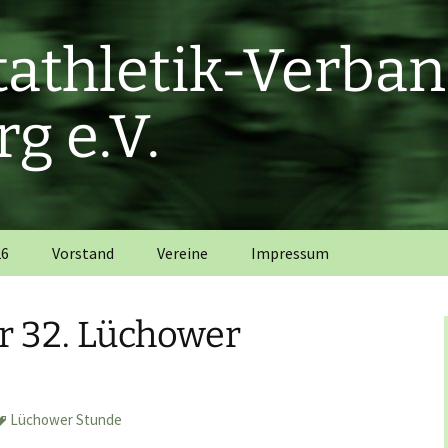
htathletik-Verba
g e.V.
26
Vorstand
Vereine
Impressum
r 32. Lüchower
Lüchower Stunde