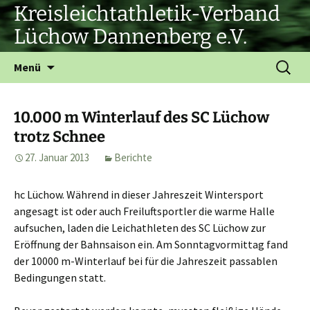
Zum
Kreisleichtathletik-Verband
Inhalt
Lüchow Dannenberg e.V.
springen
Suchen
Menü
nach:
10.000 m Winterlauf des SC Lüchow
trotz Schnee
27. Januar 2013
Berichte
hc Lüchow. Während in dieser Jahreszeit Wintersport
angesagt ist oder auch Freiluftsportler die warme Halle
aufsuchen, laden die Leichathleten des SC Lüchow zur
Eröffnung der Bahnsaison ein. Am Sonntagvormittag fand
der 10000 m-Winterlauf bei für die Jahreszeit passablen
Bedingungen statt.