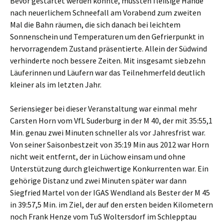
Bevor gestartet werden konnte, mussten fleißige Hände
nach neuerlichem Schneefall am Vorabend zum zweiten
Mal die Bahn räumen, die sich danach bei leichtem
Sonnenschein und Temperaturen um den Gefrierpunkt in
hervorragendem Zustand präsentierte. Allein der Südwind
verhinderte noch bessere Zeiten. Mit insgesamt siebzehn
Läuferinnen und Läufern war das Teilnehmerfeld deutlich
kleiner als im letzten Jahr.
Seriensieger bei dieser Veranstaltung war einmal mehr
Carsten Horn vom VfL Suderburg in der M 40, der mit 35:55,1
Min. genau zwei Minuten schneller als vor Jahresfrist war.
Von seiner Saisonbestzeit von 35:19 Min aus 2012 war Horn
nicht weit entfernt, der in Lüchow einsam und ohne
Unterstützung durch gleichwertige Konkurrenten war. Ein
gehörige Distanz und zwei Minuten später war dann
Siegfried Martel von der IGAS Wendland als Bester der M 45
in 39:57,5 Min. im Ziel, der auf den ersten beiden Kilometern
noch Frank Henze vom TuS Woltersdorf im Schlepptau