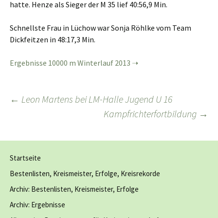
hatte. Henze als Sieger der M 35 lief 40:56,9 Min.
Schnellste Frau in Lüchow war Sonja Röhlke vom Team
Dickfeitzen in 48:17,3 Min.
Ergebnisse 10000 m Winterlauf 2013
Beitragsnavigation
←
Leon Martens bei LM-Halle Jugend U 16
Kampfrichterfortbildung
→
Startseite
Bestenlisten, Kreismeister, Erfolge, Kreisrekorde
Archiv: Bestenlisten, Kreismeister, Erfolge
Archiv: Ergebnisse