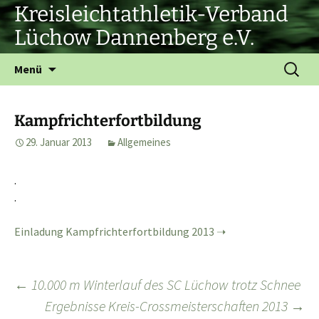
Zum
Kreisleichtathletik-Verband
Inhalt
Lüchow Dannenberg e.V.
springen
Suchen
Menü
nach:
Kampfrichterfortbildung
29. Januar 2013
Allgemeines
.
.
Einladung Kampfrichterfortbildung 2013
Beitragsnavigation
←
10.000 m Winterlauf des SC Lüchow trotz Schnee
Ergebnisse Kreis-Crossmeisterschaften 2013
→