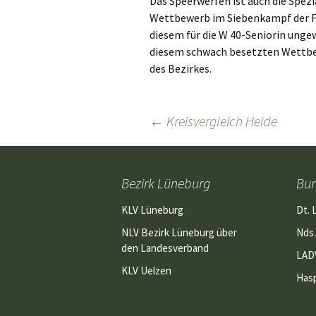
Das Speerwerfen ist auch die Spezi
Wettbewerb im Siebenkampf der F
diesem für die W 40-Seniorin ung
diesem schwach besetzten Wettbewe
des Bezirkes.
Beitragsnavigation
←
Kreisvergleich Heide
Bezirk Lüneburg
Bu
KLV Lüneburg
Dt. 
NLV Bezirk Lüneburg über
Nds.
den Landesverband
LAD
KLV Uelzen
Has