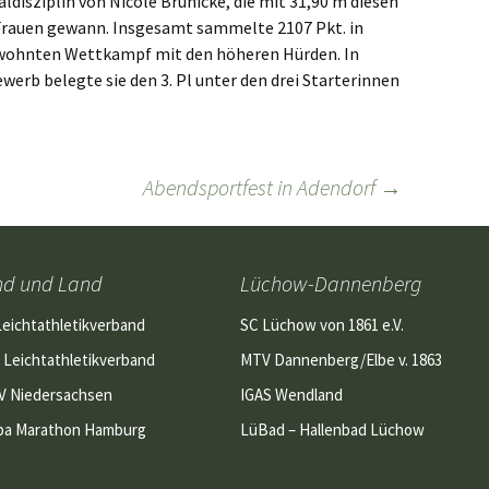
aldisziplin von Nicole Brünicke, die mit 31,90 m diesen
rauen gewann. Insgesamt sammelte 2107 Pkt. in
ewohnten Wettkampf mit den höheren Hürden. In
rb belegte sie den 3. Pl unter den drei Starterinnen
Abendsportfest in Adendorf
→
nd und Land
Lüchow-Dannenberg
Leichtathletikverband
SC Lüchow von 1861 e.V.
 Leichtathletikverband
MTV Dannenberg/Elbe v. 1863
V Niedersachsen
IGAS Wendland
pa Marathon Hamburg
LüBad – Hallenbad Lüchow