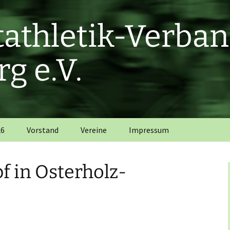
htathletik-Verba
g e.V.
26
Vorstand
Vereine
Impressum
 in Osterholz-