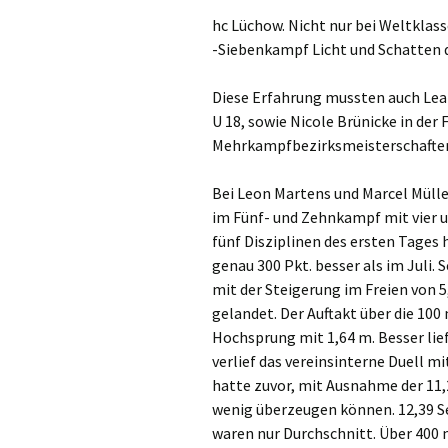
hc Lüchow. Nicht nur bei Weltkla
-Siebenkampf Licht und Schatten d
Diese Erfahrung mussten auch Lea S
U 18, sowie Nicole Brünicke in der
Mehrkampfbezirksmeisterschafte
Bei Leon Martens und Marcel Mülle
im Fünf- und Zehnkampf mit vier 
fünf Disziplinen des ersten Tages
genau 300 Pkt. besser als im Juli
mit der Steigerung im Freien von 5,
gelandet. Der Auftakt über die 100
Hochsprung mit 1,64 m. Besser lie
verlief das vereinsinterne Duell m
hatte zuvor, mit Ausnahme der 11
wenig überzeugen können. 12,39 S
waren nur Durchschnitt. Über 400 