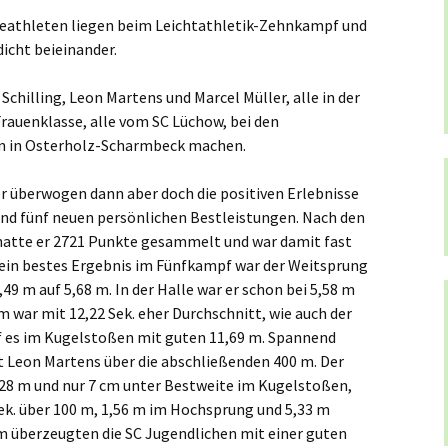
sseathleten liegen beim Leichtathletik-Zehnkampf und
icht beieinander.
chilling, Leon Martens und Marcel Müller, alle in der
 Frauenklasse, alle vom SC Lüchow, bei den
n in Osterholz-Scharmbeck machen.
r überwogen dann aber doch die positiven Erlebnisse
und fünf neuen persönlichen Bestleistungen. Nach den
 hatte er 2721 Punkte gesammelt und war damit fast
. Sein bestes Ergebnis im Fünfkampf war der Weitsprung
49 m auf 5,68 m. In der Halle war er schon bei 5,58 m
 m war mit 12,22 Sek. eher Durchschnitt, wie auch der
f es im Kugelstoßen mit guten 11,69 m. Spannend
it Leon Martens über die abschließenden 400 m. Der
,28 m und nur 7 cm unter Bestweite im Kugelstoßen,
ek. über 100 m, 1,56 m im Hochsprung und 5,33 m
m überzeugten die SC Jugendlichen mit einer guten