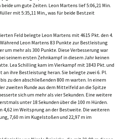
beide um gute Zeiten. Leon Martens lief 5:06,21 Min.
üller mit 5:35,11 Min., was für beide Bestzeit
ierten Feld belegte Leon Martens mit 4615 Pkt. den 4.
t. Während Leon Martens 83 Punkte zur Bestleistung
ller um mehr als 300 Punkte. Diese Verbesserung war
r bei seinem ersten Zehnkampf in diesem Jahr keinen
tte. Lea Schilling kam im Vierkampf mit 1843 Pkt. und
 an ihre Bestleistung heran. Sie belegte zwei 6. Pl.
e bis zu den abschließenden 800 m warten. In einem
 der zweiten Runde aus dem Mittelfeld an die Spitze
besserte sich um mehr als vier Sekunden. Eine weitere
nd erstmals unter 18 Sekunden über die 100 m Hürden.
n 4,62 im Weitsprung an der Bestweite. Die weiteren
rung, 7,60 m im Kugelstoßen und 22,97 m im