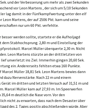
 Sek. und der Verbesserung um mehr als zwei Sekunden
aschend vor Leon Martens , der sich um 5/10 Sekunden
üller lag damit in der Fünfkampfwertung unter den elf
or Leon Martens, der auf 2506 Pkt. kam und seine
rschaften nur um 60 Pkt. verfehlte.
r besser werden sollte, startete er die Aufholjagd
t dem Stabhochsprung. 2,80 m und Einstellung der
fprotokoll. Marcel Müller überquerte 2,30 m. Nicht
den. Leon Martens stürzte an der drittletzten von
lief unverletzt ins Ziel. Immerhin gingen 20,60 Sek.
ertung ein. Andererseits fehlten etwa 160 Punkte.
ef Marcel Müller 18,81 Sek. Leon Martens bewies dann
und dazu Nervenstärke. Nach 22 m und einem
 Gerät im dritten und letzten Versuch auf 31,51 m und
 m. Marcel Müller kam auf 27,93 m. Im Speerwerfen
35,64 m deutlich die Nase vorn. Vor den
ich nicht zu erwarten, dass nach dem Desaster über
ljagd des 2. Tages positiv abschließenden würde. Aber