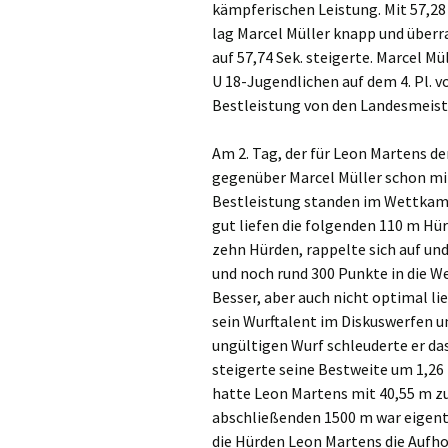
kämpferischen Leistung. Mit 57,28
lag Marcel Müller knapp und überr
auf 57,74 Sek. steigerte. Marcel M
U 18-Jugendlichen auf dem 4. Pl. v
Bestleistung von den Landesmeiste
Am 2. Tag, der für Leon Martens de
gegenüber Marcel Müller schon mi
Bestleistung standen im Wettkamp
gut liefen die folgenden 110 m Hür
zehn Hürden, rappelte sich auf und 
und noch rund 300 Punkte in die W
Besser, aber auch nicht optimal li
sein Wurftalent im Diskuswerfen 
ungültigen Wurf schleuderte er das
steigerte seine Bestweite um 1,26
hatte Leon Martens mit 40,55 m zu 
abschließenden 1500 m war eigentl
die Hürden Leon Martens die Aufho