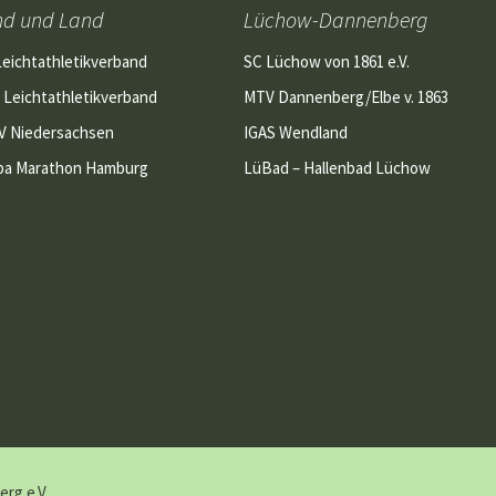
nd und Land
Lüchow-Dannenberg
Leichtathletikverband
SC Lüchow von 1861 e.V.
 Leichtathletikverband
MTV Dannenberg/Elbe v. 1863
V Niedersachsen
IGAS Wendland
pa Marathon Hamburg
LüBad – Hallenbad Lüchow
rg e.V.