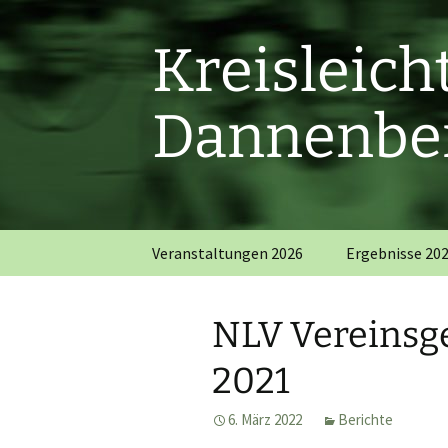
Zum
Inhalt
Kreisleic
springen
Dannenber
Veranstaltungen 2026
Ergebnisse 20
NLV Vereinsg
2021
6. März 2022
Berichte