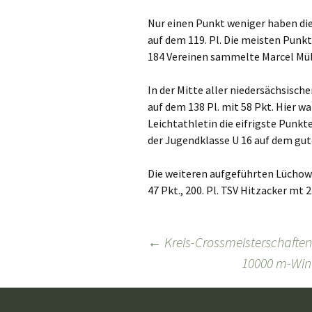
Nur einen Punkt weniger haben di
auf dem 119. Pl. Die meisten Punk
184 Vereinen sammelte Marcel Müll
In der Mitte aller niedersächsisch
auf dem 138 Pl. mit 58 Pkt. Hier 
Leichtathletin die eifrigste Punkt
der Jugendklasse U 16 auf dem gute
Die weiteren aufgeführten Lüchow
47 Pkt., 200. Pl. TSV Hitzacker mt 2
Beitragsnavigation
←
Kreis-Crossmeisterschafte
10000 m-Win