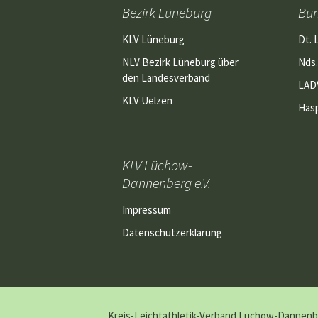
Bezirk Lüneburg
Bu
KLV Lüneburg
Dt. 
NLV Bezirk Lüneburg über
Nds.
den Landesverband
LAD
KLV Uelzen
Has
KLV Lüchow-
Dannenberg e.V.
Impressum
Datenschutzerklärung
Kreis-Leichtathletik-Verband Lüchow-Dannenbe