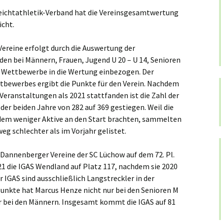
Leichtathletik-Verband hat die Vereinsgesamtwertung
icht.
Vereine erfolgt durch die Auswertung der
den bei Männern, Frauen, Jugend U 20 – U 14, Senioren
n Wettbewerbe in die Wertung einbezogen. Der
tbewerbes ergibt die Punkte für den Verein. Nachdem
eranstaltungen als 2021 stattfanden ist die Zahl der
der beiden Jahre von 282 auf 369 gestiegen. Weil die
em weniger Aktive an den Start brachten, sammelten
eg schlechter als im Vorjahr gelistet.
Dannenberger Vereine der SC Lüchow auf dem 72. Pl.
021 die IGAS Wendland auf Platz 117, nachdem sie 2020
er IGAS sind ausschließlich Langstreckler in der
Punkte hat Marcus Henze nicht nur bei den Senioren M
 bei den Männern. Insgesamt kommt die IGAS auf 81