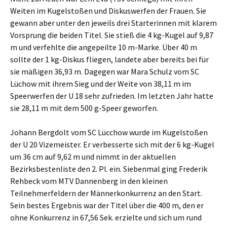
Weiten im Kugelstoßen und Diskuswerfen der Frauen. Sie
gewann aber unter den jeweils drei Starterinnen mit klarem
Vorsprung die beiden Titel. Sie stieß die 4 kg-Kugel auf 9,87
m und verfehlte die angepeilte 10 m-Marke. Über 40 m
sollte der 1 kg-Diskus fliegen, landete aber bereits bei für
sie mäßigen 36,93 m. Dagegen war Mara Schulz vom SC
Lüchow mit ihrem Sieg und der Weite von 38,11 m im
Speerwerfen der U 18 sehr zufrieden. Im letzten Jahr hatte
sie 28,11 m mit dem 500 g-Speer geworfen.
Johann Bergdolt vom SC Lücchow wurde im Kugelstoßen
der U 20 Vizemeister. Er verbesserte sich mit der 6 kg-Kugel
um 36 cm auf 9,62 m und nimmt in der aktuellen
Bezirksbestenliste den 2. Pl. ein. Siebenmal ging Frederik
Rehbeck vom MTV Dannenberg in den kleinen
Teilnehmerfeldern der Männerkonkurrenz an den Start.
Sein bestes Ergebnis war der Titel über die 400 m, den er
ohne Konkurrenz in 67,56 Sek. erzielte und sich um rund