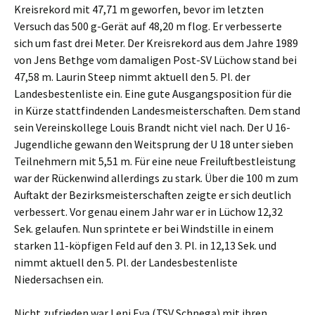
Kreisrekord mit 47,71 m geworfen, bevor im letzten
Versuch das 500 g-Gerät auf 48,20 m flog. Er verbesserte
sich um fast drei Meter. Der Kreisrekord aus dem Jahre 1989
von Jens Bethge vom damaligen Post-SV Lüchow stand bei
47,58 m. Laurin Steep nimmt aktuell den 5. Pl. der
Landesbestenliste ein. Eine gute Ausgangsposition für die
in Kürze stattfindenden Landesmeisterschaften. Dem stand
sein Vereinskollege Louis Brandt nicht viel nach. Der U 16-
Jugendliche gewann den Weitsprung der U 18 unter sieben
Teilnehmern mit 5,51 m. Für eine neue Freiluftbestleistung
war der Rückenwind allerdings zu stark. Über die 100 m zum
Auftakt der Bezirksmeisterschaften zeigte er sich deutlich
verbessert. Vor genau einem Jahr war er in Lüchow 12,32
Sek. gelaufen. Nun sprintete er bei Windstille in einem
starken 11-köpfigen Feld auf den 3. Pl. in 12,13 Sek. und
nimmt aktuell den 5. Pl. der Landesbestenliste
Niedersachsen ein.
Nicht zufrieden war Leni Eva (TSV Schnega) mit ihren