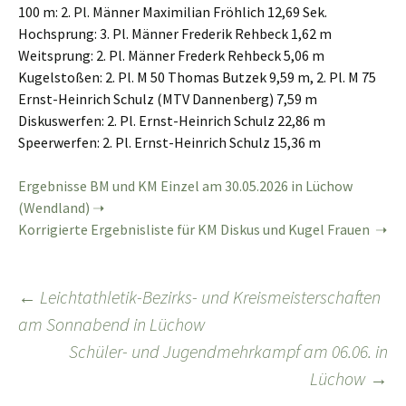
100 m: 2. Pl. Männer Maximilian Fröhlich 12,69 Sek.
Hochsprung: 3. Pl. Männer Frederik Rehbeck 1,62 m
Weitsprung: 2. Pl. Männer Frederk Rehbeck 5,06 m
Kugelstoßen: 2. Pl. M 50 Thomas Butzek 9,59 m, 2. Pl. M 75
Ernst-Heinrich Schulz (MTV Dannenberg) 7,59 m
Diskuswerfen: 2. Pl. Ernst-Heinrich Schulz 22,86 m
Speerwerfen: 2. Pl. Ernst-Heinrich Schulz 15,36 m
Ergebnisse BM und KM Einzel am 30.05.2026 in Lüchow
(Wendland)
Korrigierte Ergebnisliste für KM Diskus und Kugel Frauen
Beitragsnavigation
←
Leichtathletik-Bezirks- und Kreismeisterschaften
am Sonnabend in Lüchow
Schüler- und Jugendmehrkampf am 06.06. in
Lüchow
→