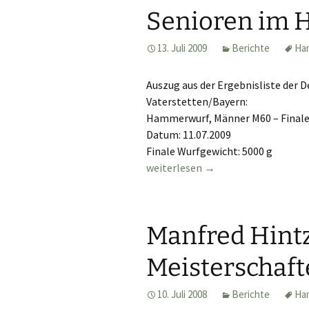
Senioren im
13. Juli 2009
Berichte
Ha
Auszug aus der Ergebnisliste der 
Vaterstetten/Bayern:
Hammerwurf, Männer M60 – Final
Datum: 11.07.2009
Finale Wurfgewicht: 5000 g
Manfred Hintze Dt. Vizemeister 
weiterlesen
→
Manfred Hint
Meisterschaft
10. Juli 2008
Berichte
Ha