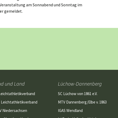
e Veranstaltung am Sonnabend und Sonntag im
er gemeldet.
eisterschaft
nd und Land
Lüchow-Dannenberg
Leichtathletikverband
SC Lüchow von 1861 e.V.
 Leichtathletikverband
MTV Dannenberg/Elbe v. 1863
V Niedersachsen
IGAS Wendland