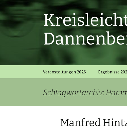
Zum
Inhalt
Kreisleic
springen
Dannenber
Veranstaltungen 2026
Ergebnisse 20
Schlagwortarchiv: Ham
Manfred Hintz