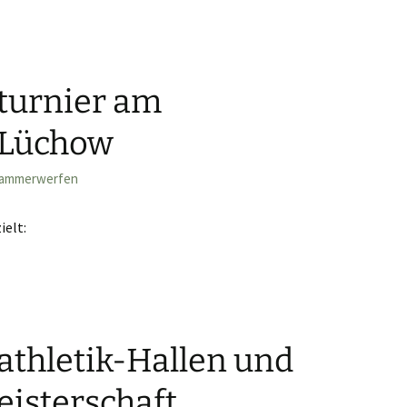
rwurf in Verden
urnier am
 Lüchow
ammerwerfen
ielt:
tathletik-Hallen und
isterschaft