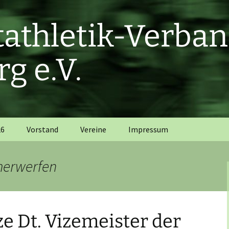
htathletik-Verba
g e.V.
26
Vorstand
Vereine
Impressum
merwerfen
e Dt. Vizemeister der