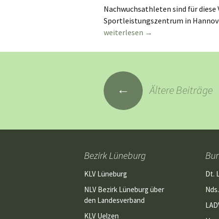
Nachwuchsathleten sind für dies
Sportleistungszentrum in Hannov
Vorschau Hallen- und Winterwurfm
weiterlesen
→
Beitragsnavigation
←
Ältere Beiträge
Bezirk Lüneburg
Bu
KLV Lüneburg
Dt. 
NLV Bezirk Lüneburg über
Nds.
den Landesverband
LAD
KLV Uelzen