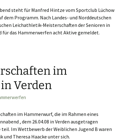
end steht für Manfred Hintze vom Sportclub Lüchow
auf dem Programm. Nach Landes- und Norddeutschen
chen Leichathletik-Meisterschaften der Senioren in
ind für das Hammerwerfen acht Aktive gemeldet.
terschaften der Senioren
rschaften im
in Verden
ammerwerfen
schaften im Hammerwurf, die im Rahmen eines
nabend , dem 26.04.08 in Verden ausgetragen
 teil. Im Wettbewerb der Weiblichen Jugend B waren
ik und Theresa Haacke unter sich.