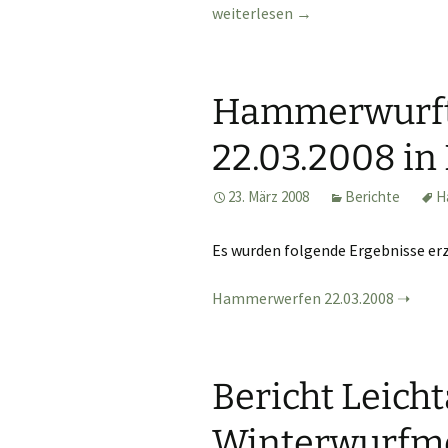
Bezirksmeisterschaften im Hamme
weiterlesen
→
Hammerwurft
22.03.2008 in
23. März 2008
Berichte
H
Es wurden folgende Ergebnisse erz
Hammerwerfen 22.03.2008
Bericht Leich
Winterwurfme