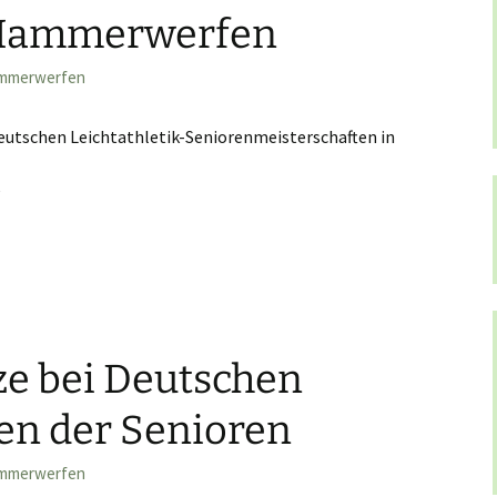
 Hammerwerfen
mmerwerfen
Deutschen Leichtathletik-Seniorenmeisterschaften in
e
der Senioren im Hammerwerfen
ze bei Deutschen
en der Senioren
mmerwerfen