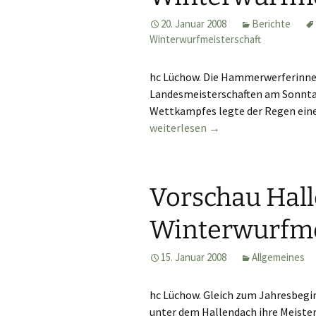
20. Januar 2008
Berichte
Winterwurfmeisterschaft
hc Lüchow. Die Hammerwerferinnen
Landesmeisterschaften am Sonntag 
Wettkampfes legte der Regen eine
Bericht Leichtathletik-Hallen und
weiterlesen
→
Vorschau Hal
Winterwurfme
15. Januar 2008
Allgemeines
hc Lüchow. Gleich zum Jahresbegin
unter dem Hallendach ihre Meister