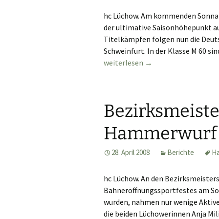
hc Lüchow. Am kommenden Sonnab
der ultimative Saisonhöhepunkt 
Titelkämpfen folgen nun die Deuts
Schweinfurt. In der Klasse M 60 s
Manfred Hintze bei Deutschen Meis
weiterlesen
→
Bezirksmeiste
Hammerwurf 
28. April 2008
Berichte
H
hc Lüchow. An den Bezirksmeister
Bahneröffnungssportfestes am Son
wurden, nahmen nur wenige Aktive
die beiden Lüchowerinnen Anja Mil