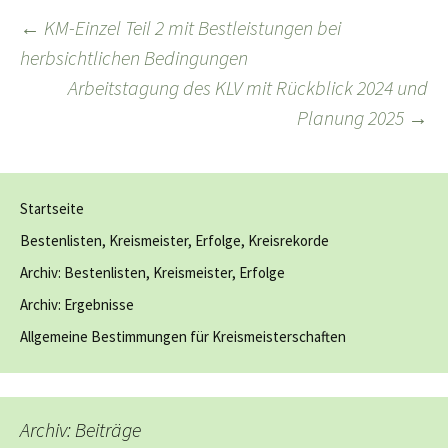
Beitragsnavigation
←
KM-Einzel Teil 2 mit Bestleistungen bei
herbsichtlichen Bedingungen
Arbeitstagung des KLV mit Rückblick 2024 und
Planung 2025
→
Startseite
Bestenlisten, Kreismeister, Erfolge, Kreisrekorde
Archiv: Bestenlisten, Kreismeister, Erfolge
Archiv: Ergebnisse
Allgemeine Bestimmungen für Kreismeisterschaften
Archiv: Beiträge